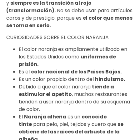
y
siempre es la transición al rojo
(transformación).
No se debe usar para artículos
caros y de prestigio, porque es
el color que menos
se toma en serio.
CURIOSIDADES SOBRE EL COLOR NARANJA
El color naranja es ampliamente utilizado en
los Estados Unidos como
uniformes de
prisión.
Es el
color nacional de los Paises Bajos.
Es un color propicio dentro del
hinduismo.
Debido a que el color naranja
tiende a
estimular el apetito
, muchos restaurantes
tienden a usar naranja dentro de su esquema
de color.
El
Naranja alheña
es un
conocido
tinte
para pelo, piel, tejidos y cuero que
se
obtiene de las raices del arbusto de la
alheña.