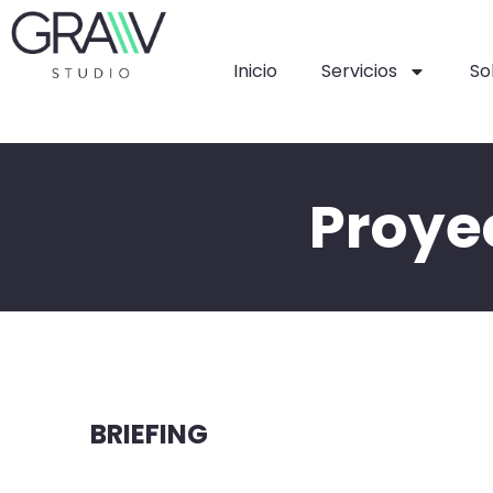
Inicio
Servicios
So
Proye
BRIEFING