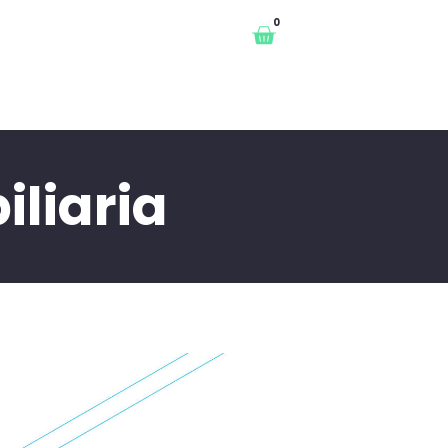
0
liaria